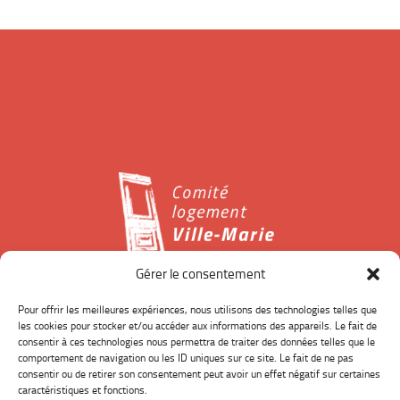
Gérer le consentement
Le Comité logement Ville-Marie est un organisme à but
Pour offrir les meilleures expériences, nous utilisons des technologies telles que
les cookies pour stocker et/ou accéder aux informations des appareils. Le fait de
non-lucratif de défense des droits des locataires qui
consentir à ces technologies nous permettra de traiter des données telles que le
intervient sur le territoire l’arrondissement de Ville-Marie,
comportement de navigation ou les ID uniques sur ce site. Le fait de ne pas
dans le centre-ville de Montréal.
consentir ou de retirer son consentement peut avoir un effet négatif sur certaines
caractéristiques et fonctions.