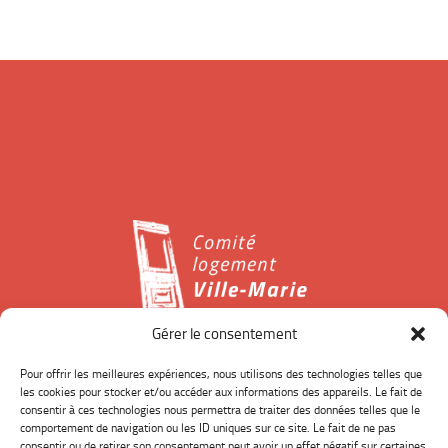
Gérer le consentement
Le Comité logement Ville-Marie est un organisme à but
Pour offrir les meilleures expériences, nous utilisons des technologies telles que
les cookies pour stocker et/ou accéder aux informations des appareils. Le fait de
non-lucratif de défense des droits des locataires qui
consentir à ces technologies nous permettra de traiter des données telles que le
intervient sur le territoire l’arrondissement de Ville-Marie,
comportement de navigation ou les ID uniques sur ce site. Le fait de ne pas
dans le centre-ville de Montréal.
consentir ou de retirer son consentement peut avoir un effet négatif sur certaines