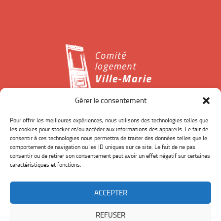
Gérer le consentement
Le Comité logement Ville-Marie est un organisme à but
Pour offrir les meilleures expériences, nous utilisons des technologies telles que
les cookies pour stocker et/ou accéder aux informations des appareils. Le fait de
non-lucratif de défense des droits des locataires qui
consentir à ces technologies nous permettra de traiter des données telles que le
intervient sur le territoire l’arrondissement de Ville-Marie,
comportement de navigation ou les ID uniques sur ce site. Le fait de ne pas
dans le centre-ville de Montréal.
consentir ou de retirer son consentement peut avoir un effet négatif sur certaines
caractéristiques et fonctions.
Organisme autonome et démocratique, le Comité logement
fonctionne d’abord et avant tout grâce à l’engagement et à
ACCEPTER
la participation de ses membres.
REFUSER